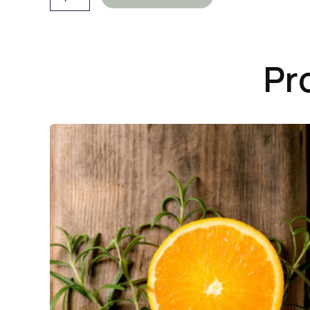
Has
POMELO
32,
Y
LIMÓN
cantidad
Pr