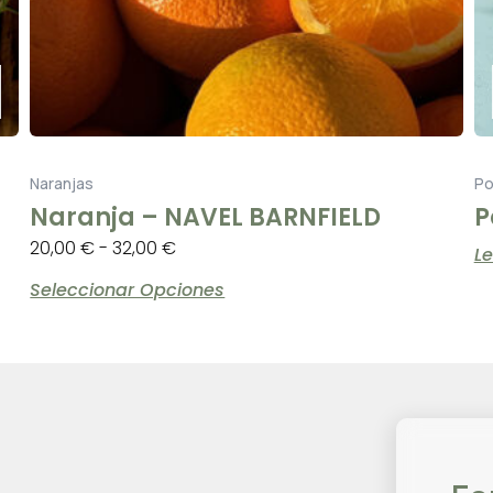
elegir
en
la
página
de
producto
Naranjas
Po
Naranja – NAVEL BARNFIELD
P
20,00
€
-
32,00
€
L
Seleccionar Opciones