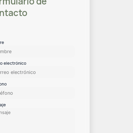
rmulario de
ntacto
re
o electrónico
fono
aje