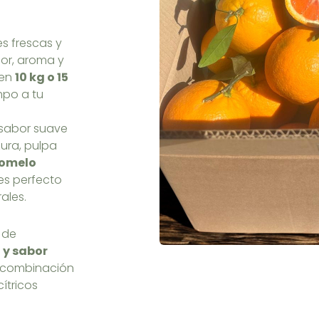
s frescas y
or, aroma y
 en
10 kg o 15
mpo a tu
 sabor suave
ura, pulpa
omelo
es perfecto
ales.
 de
 y sabor
a combinación
cítricos