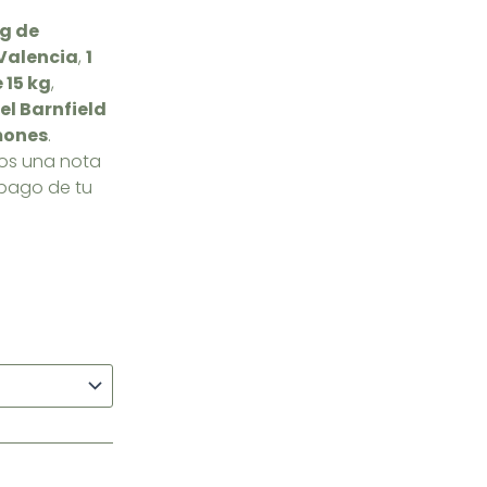
kg de
 Valencia
,
1
 15 kg
,
el Barnfield
imones
.
nos una nota
l pago de tu
ngo
cios:
de
00 €