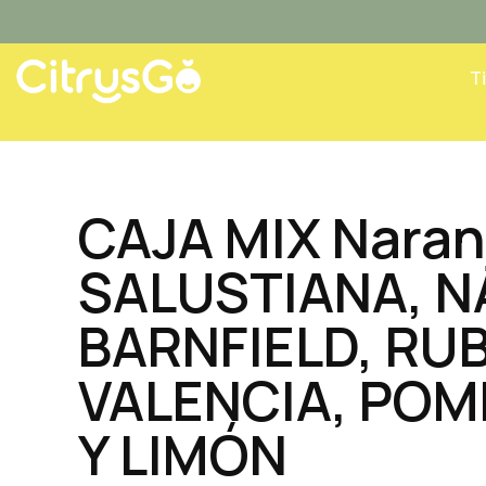
Ir
al
contenido
T
CAJA MIX Naran
SALUSTIANA, N
BARNFIELD, RU
VALENCIA, POM
Y LIMÓN