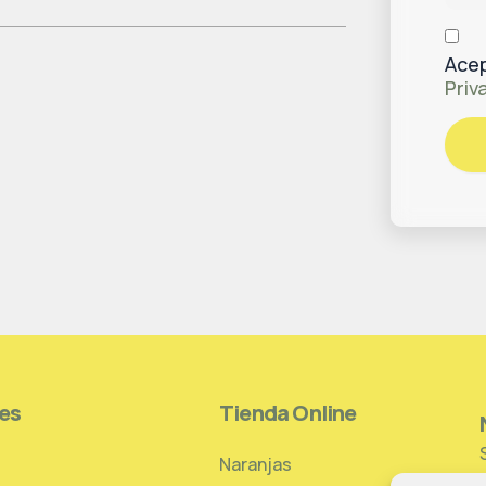
Acep
Priv
es
Tienda Online
Naranjas