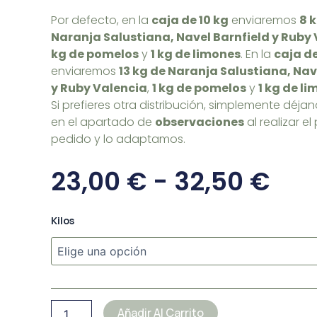
Por defecto, en la
caja de 10 kg
enviaremos
8 
Naranja Salustiana, Navel Barnfield y Ruby
kg de pomelos
y
1 kg de limones
. En la
caja de
enviaremos
13 kg de Naranja Salustiana, Nav
y Ruby Valencia
,
1 kg de pomelos
y
1 kg de l
Si prefieres otra distribución, simplemente déja
en el apartado de
observaciones
al realizar e
pedido y lo adaptamos.
Ra
23,00
€
-
32,50
€
De
CAJA
Kilos
Pre
MIX
Naranja
Des
SALUSTIANA,
NAVEL
23,
BARNFIELD,
RUBY
Añadir Al Carrito
VALENCIA,