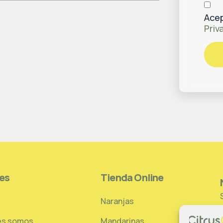
Acep
Priv
es
Tienda Online
Naranjas
es somos
Mandarinas