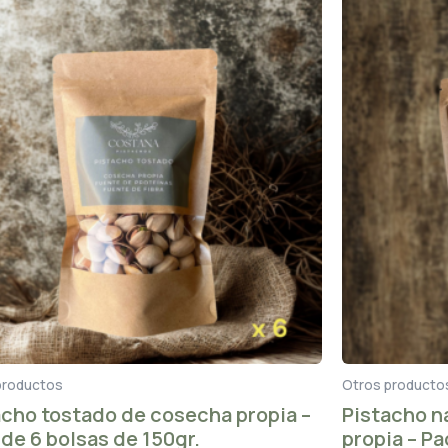
productos
Otros producto
acho tostado de cosecha propia –
Pistacho n
de 6 bolsas de 150gr.
propia – Pa