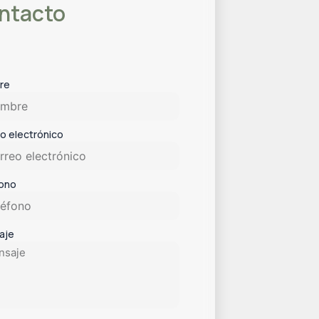
ntacto
re
o electrónico
fono
aje