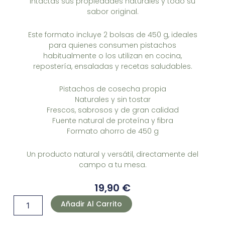
intactas sus propiedades naturales y todo su
sabor original.
Este formato incluye 2 bolsas de 450 g, ideales
para quienes consumen pistachos
habitualmente o los utilizan en cocina,
repostería, ensaladas y recetas saludables.
Pistachos de cosecha propia
Naturales y sin tostar
Frescos, sabrosos y de gran calidad
Fuente natural de proteína y fibra
Formato ahorro de 450 g
Un producto natural y versátil, directamente del
campo a tu mesa.
19,90
€
Pistacho
Añadir Al Carrito
natural
crudo