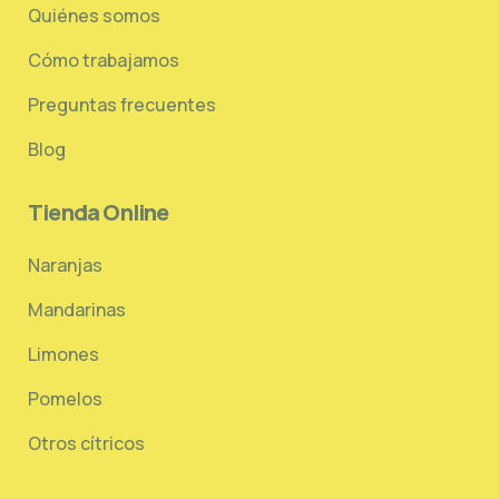
-
Quiénes somos
1
-
l
Cómo trabajamos
i
g
Preguntas frecuentes
h
t
Blog
Tienda Online
Naranjas
Mandarinas
Limones
Pomelos
Otros cítricos