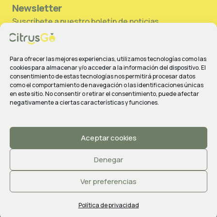
Newsletter
Suscríbete a nuestro boletín de noticias.
Para ofrecer las mejores experiencias, utilizamos tecnologías como las
cookies para almacenar y/o acceder a la información del dispositivo. El
consentimiento de estas tecnologías nos permitirá procesar datos
Suscribirme
como el comportamiento de navegación o las identificaciones únicas
en este sitio. No consentir o retirar el consentimiento, puede afectar
negativamente a ciertas características y funciones.
Aceptar cookies
© 2026 Todos los derechos reservados | Hecho con
por
Mr Bogart
Denegar
Ver preferencias
Política de Privacidad
|
Aviso legal
|
Cookies
|
Condiciones de
compra
Política de privacidad