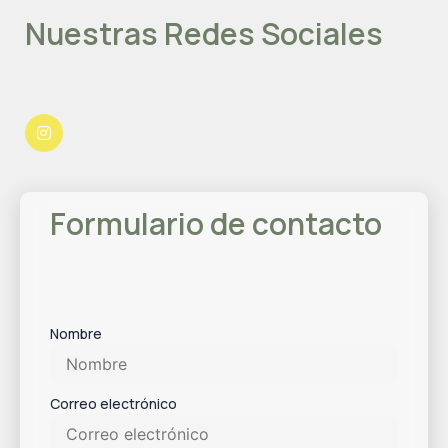
Nuestras Redes Sociales
I
n
s
t
a
g
r
a
Formulario de contacto
m
Nombre
Correo electrónico