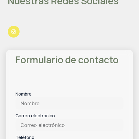
Nuestras Redes Sociales
I
n
s
t
a
g
r
a
Formulario de contacto
m
Nombre
Correo electrónico
Teléfono