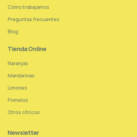
-
l
Cómo trabajamos
i
g
Preguntas frecuentes
h
t
Blog
Tienda Online
Naranjas
Mandarinas
Limones
Pomelos
Otros cítricos
Newsletter