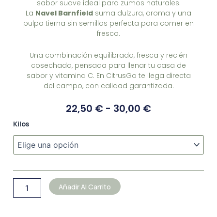
sabor suave ideal para zumos naturales.
La
Navel Barnfield
suma dulzura, aroma y una
pulpa tierna sin semillas perfecta para comer en
fresco.
Una combinación equilibrada, fresca y recién
cosechada, pensada para llenar tu casa de
sabor y vitamina C. En CitrusGo te llega directa
del campo, con calidad garantizada.
Rango
22,50
€
-
30,00
€
De
CAJA
Kilos
Precios:
MIX
Desde
Naranja
22,50 €
SALUSTIANA
y
Hasta
NAVEL
30,00 €
BARNFIELD
Añadir Al Carrito
cantidad