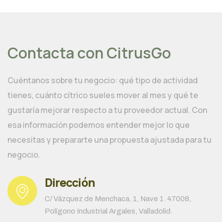
página
de
producto
Contacta con CitrusGo
Cuéntanos sobre tu negocio: qué tipo de actividad
tienes, cuánto cítrico sueles mover al mes y qué te
gustaría mejorar respecto a tu proveedor actual. Con
esa información podemos entender mejor lo que
necesitas y prepararte una propuesta ajustada para tu
negocio.
Dirección
C/ Vázquez de Menchaca, 1, Nave 1. 47008,
Polígono Industrial Argales, Valladolid.