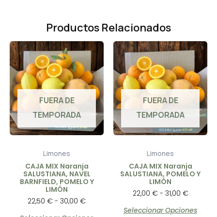
Productos Relacionados
Rango
Rango
Este
Este
de
de
producto
prod
precios:
precios:
desde
desde
tiene
tiene
22,50 €
22,00 €
múltiples
múlti
hasta
hasta
FUERA DE
FUERA DE
variantes.
varia
30,00 €
31,00 €
TEMPORADA
TEMPORADA
Las
Las
opciones
opci
se
se
Limones
Limones
pueden
pued
CAJA MIX Naranja
CAJA MIX Naranja
SALUSTIANA, NAVEL
SALUSTIANA, POMELO Y
elegir
elegi
BARNFIELD, POMELO Y
LIMÓN
LIMÓN
en
en
22,00
€
-
31,00
€
22,50
€
-
30,00
€
la
la
Seleccionar Opciones